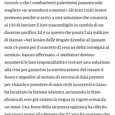
tunnel» e che i combattenti palestinesi possono solo
scegliere «se arrendersi o morire». Gli Stati Uniti invece
premono perché si arrivi a una soluzione che consenta
ai 150 di lasciare il loro nascondiglio in cambio di un
disarmo pacifico. Ed è su questo che punta l'ala militare
di Hamas: «Nel lessico delle Brigate Ezzedin al Qassam
non c'è posto per il concetto di resa né della consegna al
nemico», hanno affermato. «I mediatori devono
assumersi le loro responsabilità e trovare una soluzione
alla crisi per garantire la continuazione del cessate il
fuoco e impedire al nemico di servirsi di falsi pretesti
per violarlo e prendere di mira civili innocenti a Gaza»,
ha incalzato la fazione islamica, accusando lo Stato
ebraico di aver già violato la tregua in vigore ormai da
un mese. Una fonte della sicurezza egiziana ha riferito
nei giorni scorsi alla Reuters che Il Cairo ha proposto che,