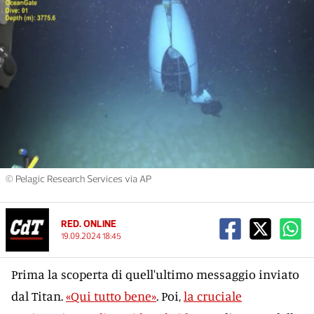
© Pelagic Research Services via AP
RED. ONLINE
19.09.2024 18:45
Prima la scoperta di quell'ultimo messaggio inviato
dal Titan.
«Qui tutto bene»
. Poi,
la cruciale