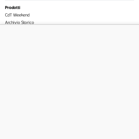
Prodotti
CdT Weekend
Archivio Storico
Edizioni San Giorgio
Il Corriere in TV
Infoaziende
Social
Facebook
Instagram
Twitter
YouTube
App
CdT Live iOS
CdT Live Android
CdT E-paper – iOS
CdT E-paper – Android