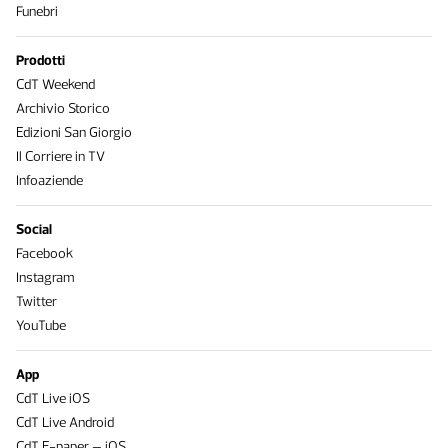
Funebri
Prodotti
CdT Weekend
Archivio Storico
Edizioni San Giorgio
Il Corriere in TV
Infoaziende
Social
Facebook
Instagram
Twitter
YouTube
App
CdT Live iOS
CdT Live Android
CdT E-paper – iOS