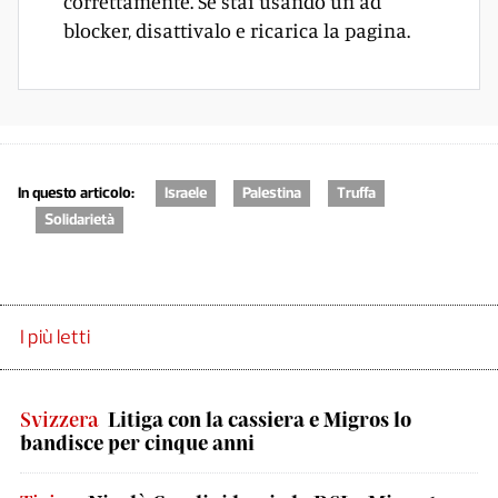
correttamente. Se stai usando un ad
blocker, disattivalo e ricarica la pagina.
In questo articolo:
Israele
Palestina
Truffa
Solidarietà
I più letti
Svizzera
Litiga con la cassiera e Migros lo
bandisce per cinque anni