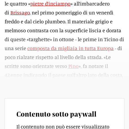
le quattro «
pietre d’inciampo
» all’imbarcadero
di
Brissago
, nel primo pomeriggio di un venerdì
freddo e dal cielo plumbeo. Il materiale grigio e
melmoso contrasta con la superficie liscia e dorata
di queste «targhette» in ottone - le prime in Ticino di
una serie
composta da migliaia in tutta Europa
- di
poco rialzate rispetto al livello della strada. «Le
scritte sono orientate verso
Pino
», fa notare il
42.enne indicando il paese sull’altro lato della costa,
in Italia.
Contenuto sotto paywall
Il contenuto non può essere visualizzato