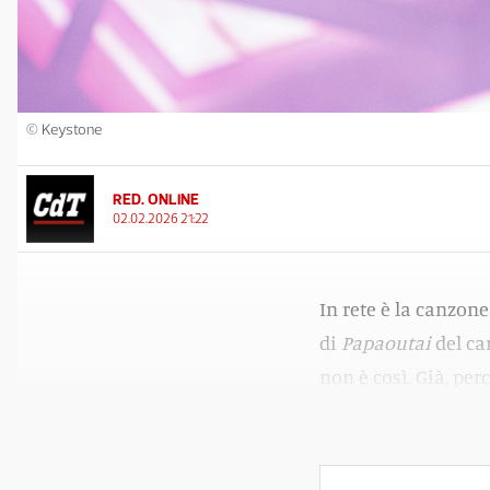
© Keystone
RED. ONLINE
02.02.2026 21:22
In rete è la canzon
di
Papaoutai
del ca
non è così. Già, per
artificiale.