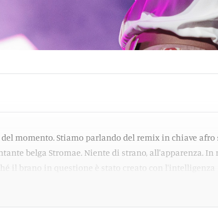
e del momento. Stiamo parlando del remix in chiave afro 
ntante belga Stromae. Niente di strano, all'apparenza. In 
ché il brano in questione è stato creato con l'intelligenza