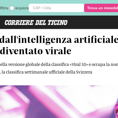
ffitta
Acquista
Trova un immobi
dall'intelligenza artificial
diventato virale
lla versione globale della classifica «Viral 50» e occupa la no
la classifica settimanale ufficiale della Svizzera