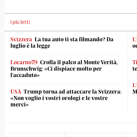
I più letti
Svizzera
La tua auto ti sta filmando? Da
L
luglio è la legge
o
Locarno79
Crolla il palco al Monte Verità,
T
Brunschwig: «Ci dispiace molto per
t
l'accaduto»
L
USA
Trump torna ad attaccare la Svizzera:
M
«Non voglio i vostri orologi e le vostre
merci»