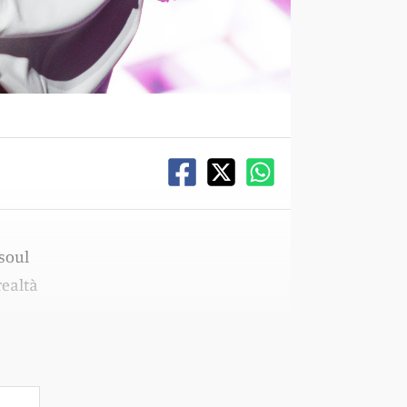
soul
realtà