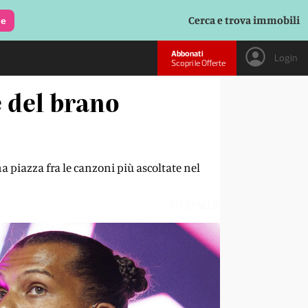
Cerca e trova immobili
le
Abbonati
Login
Scopri le Offerte
e del brano
na piazza fra le canzoni più ascoltate nel
ULOMI8