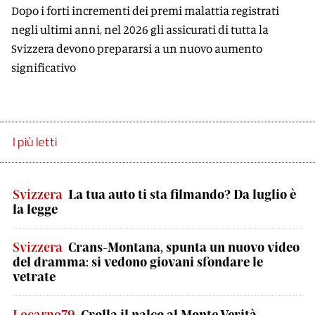
Dopo i forti incrementi dei premi malattia registrati
negli ultimi anni, nel 2026 gli assicurati di tutta la
Svizzera devono prepararsi a un nuovo aumento
significativo
I più letti
Svizzera
La tua auto ti sta filmando? Da luglio è
la legge
Svizzera
Crans-Montana, spunta un nuovo video
del dramma: si vedono giovani sfondare le
vetrate
Locarno79
Crolla il palco al Monte Verità,