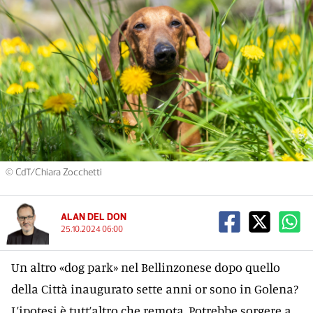
© CdT/Chiara Zocchetti
ALAN DEL DON
25.10.2024 06:00
Un altro «dog park» nel Bellinzonese dopo quello
della Città inaugurato sette anni or sono in Golena?
L’ipotesi è tutt’altro che remota. Potrebbe sorgere a