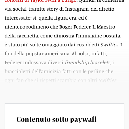
via social, tramite story di Instagram, del diretto
interessato: sì, quella figura era, ed è,
nientepopodimeno che Roger Federer. Il Maestro
della racchetta, come dimostra l'immagine postata,
è stato più volte omaggiato dai cosiddetti
Swifties
. I
fan della popstar americana. Al polso, infatti,
Federer indossava diversi
friendship bracelets
, i
braccialetti dell'amicizia fatti con le perline che
ogni fan che si rispetti scambia con altri
Swifties
durante i concerti.
Contenuto sotto paywall