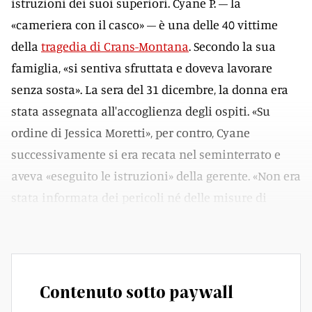
istruzioni dei suoi superiori. Cyane P. – la
«cameriera con il casco» – è una delle 40 vittime
della
tragedia di Crans-Montana
. Secondo la sua
famiglia, «si sentiva sfruttata e doveva lavorare
senza sosta». La sera del 31 dicembre, la donna era
stata assegnata all'accoglienza degli ospiti. «Su
ordine di Jessica Moretti», per contro, Cyane
successivamente si era recata nel seminterrato e
aveva «eseguito le istruzioni» della gerente. «Non era
stata informata dei pericoli né delle misure di
sicurezza» hanno raccontato i suoi genitori.
Contenuto sotto paywall