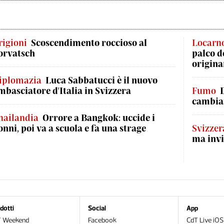
rigioni
Scoscendimento roccioso al
Locarn
orvatsch
palco d
origina
iplomazia
Luca Sabbatucci è il nuovo
mbasciatore d'Italia in Svizzera
Fumo
cambian
hailandia
Orrore a Bangkok: uccide i
onni, poi va a scuola e fa una strage
Svizzer
ma invi
dotti
Social
App
T Weekend
Facebook
CdT Live iOS