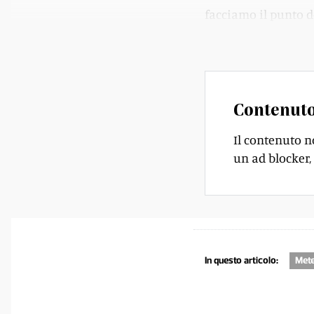
facciamo il punto d
precipitazioni si ri
Contenuto
Il contenuto n
un ad blocker, 
In questo articolo:
Met