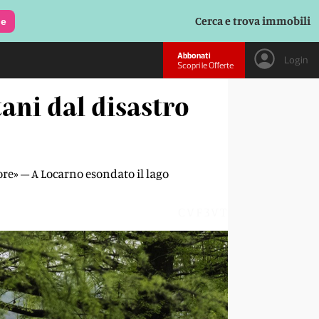
Cerca e trova immobili
le
Abbonati
Login
Scopri le Offerte
ani dal disastro
ore» – A Locarno esondato il lago
CVF3VT