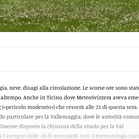
gia, neve, disagi alla circolazione. Le scorse ore sono stat
maltempo. Anche in Ticino, dove MeteoSvizzera aveva em
2
(«pericolo moderato») che cesserà alle 21 di questa sera.
do particolare per la Vallemaggia, dove le autorità comu
ente disposto la chiusura della strada per la Val
di Cavergno dalle 18 di mercoledì. Con il meteorologo Luc