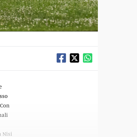
e
esso
 Con
nali
a Nisi