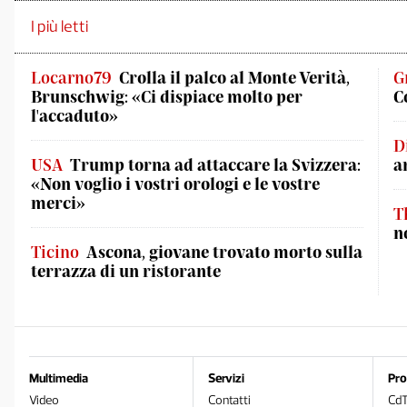
I più letti
Locarno79
Crolla il palco al Monte Verità,
G
Brunschwig: «Ci dispiace molto per
C
l'accaduto»
D
USA
Trump torna ad attaccare la Svizzera:
a
«Non voglio i vostri orologi e le vostre
merci»
T
n
Ticino
Ascona, giovane trovato morto sulla
terrazza di un ristorante
Multimedia
Servizi
Pro
Video
Contatti
Cd