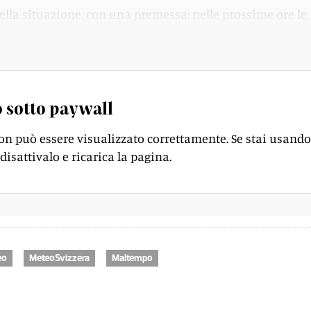
ella situazione, con una premessa: nelle prossime ore le
attiveranno, ma «il grosso» dovrebbe essere passato.
 sotto paywall
on può essere visualizzato correttamente. Se stai usando
disattivalo e ricarica la pagina.
eo
MeteoSvizzera
Maltempo