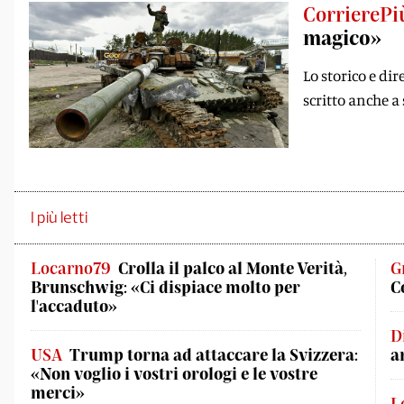
CorrierePi
magico»
Lo storico e dir
scritto anche a
I più letti
Locarno79
Crolla il palco al Monte Verità,
G
Brunschwig: «Ci dispiace molto per
C
l'accaduto»
D
USA
Trump torna ad attaccare la Svizzera:
a
«Non voglio i vostri orologi e le vostre
merci»
L