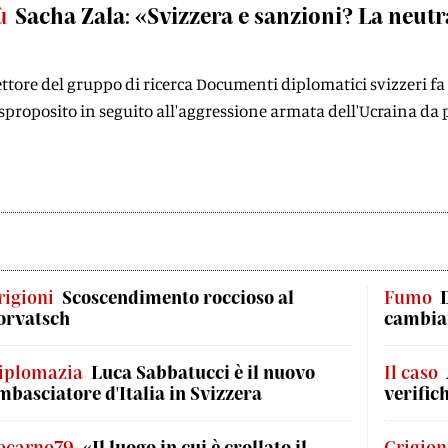
ù
Sacha Zala: «Svizzera e sanzioni? La neut
ettore del gruppo di ricerca Documenti diplomatici svizzeri fa c
 sproposito in seguito all'aggressione armata dell'Ucraina da 
rigioni
Scoscendimento roccioso al
Fumo
orvatsch
cambian
iplomazia
Luca Sabbatucci è il nuovo
Il caso
mbasciatore d'Italia in Svizzera
verific
ocarno79
«Il luogo in cui è crollato il
Grigion