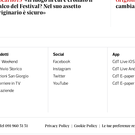
alco del Festival? Nel suo assetto
cambia
riginario è sicuro»
dotti
Social
App
T Weekend
Facebook
CdT Live iOS
hivio Storico
Instagram
CdT Live And
zioni San Giorgio
Twitter
CdT E-paper
orriere in TV
YouTube
CdT E-paper
oaziende
Tel 091 960 31 31
Privacy Policy
|
Cookie Policy
|
Le tue preferenze re