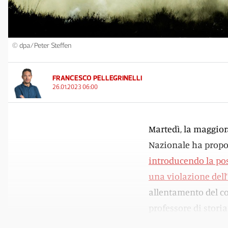
© dpa/Peter Steffen
FRANCESCO PELLEGRINELLI
26.01.2023 06:00
Martedì, la maggior
Nazionale ha propos
introducendo la pos
una violazione dell’
allentamento del co
professore di storia
(Documenti diplomat