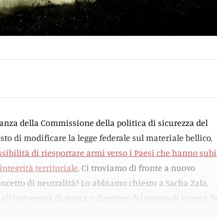
anza della Commissione della politica di sicurezza del
to di modificare la legge federale sul materiale bellico,
sibilità di riesportare armi verso i Paesi che hanno subi
integrità territoriale
. Ci troviamo di fronte a nuovo
ncetto di neutralità? Lo abbiamo chiesto a Sacha Zala,
 all'Università di Berna e direttore del centro di ricerca 
ici svizzeri).