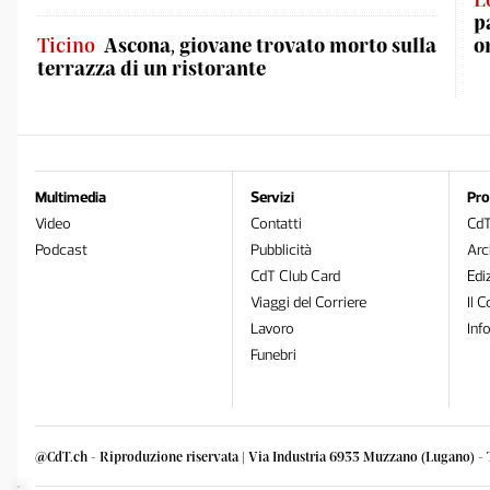
p
Ticino
Ascona, giovane trovato morto sulla
o
terrazza di un ristorante
Multimedia
Servizi
Pro
Video
Contatti
Cd
Podcast
Pubblicità
Arc
CdT Club Card
Edi
Viaggi del Corriere
Il C
Lavoro
Inf
Funebri
@CdT.ch - Riproduzione riservata | Via Industria 6933 Muzzano (Lugano) - 