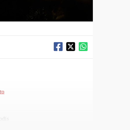
to
Dodis