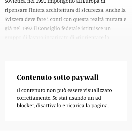
Sovietica nel 1991 impongono all’Europa di
ripensare l’intera architettura di sicurezza. Anche la
Svizzera deve fare i conti con questa realtà mutata e
già nel 1992 il Consiglio federale istituisce un
gruppo di lavoro incaricato di «riorientare la
politica estera rispetto alla neutralità».
Contenuto sotto paywall
Il contenuto non può essere visualizzato
correttamente. Se stai usando un ad
blocker, disattivalo e ricarica la pagina.