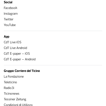
Social
Facebook
Instagram
Twitter
YouTube
App
CdT Live iOS
CdT Live Android
CdT E-paper – iOS
CdT E-paper – Android
Gruppo Corriere del Ticino
La Fondazione
Teleticino
Radio3i
Ticinonews
Tessiner Zeitung
Condizioni di Utilizzo