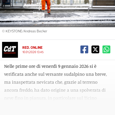
© KEYSTONE/Andreas Becker
RED. ONLINE
10.01.2026 13:45
Nelle prime ore di venerdì 9 gennaio 2026 si è
verificata anche sul versante sudalpino una breve,
ma inaspettata nevicata che, grazie al terreno
ancora freddo, ha dato origine a una spolverata di
neve fino in pianura, in particolare sul Ticino
centrale.