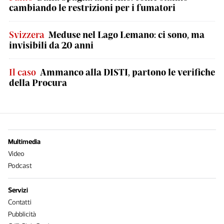
cambiando le restrizioni per i fumatori
Svizzera
Meduse nel Lago Lemano: ci sono, ma
invisibili da 20 anni
Il caso
Ammanco alla DISTI, partono le verifiche
della Procura
Multimedia
Video
Podcast
Servizi
Contatti
Pubblicità