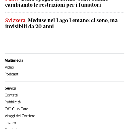
cambiando le restrizioni per i fumatori
Svizzera
Meduse nel Lago Lemano: ci sono, ma
invisibili da 20 anni
Multimedia
Video
Podcast
Servizi
Contatti
Pubblicità
CdT Club Card
Viaggi del Corriere
Lavoro