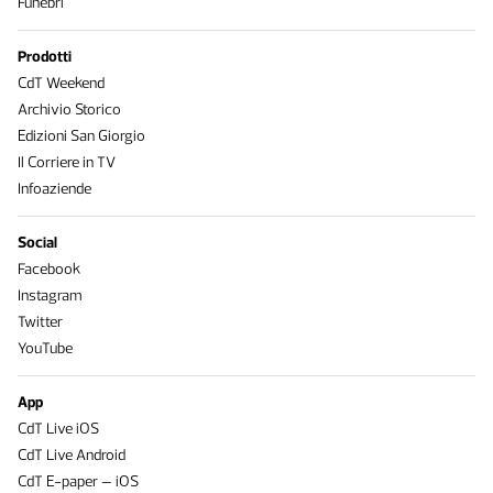
Funebri
Prodotti
CdT Weekend
Archivio Storico
Edizioni San Giorgio
Il Corriere in TV
Infoaziende
Social
Facebook
Instagram
Twitter
YouTube
App
CdT Live iOS
CdT Live Android
CdT E-paper – iOS