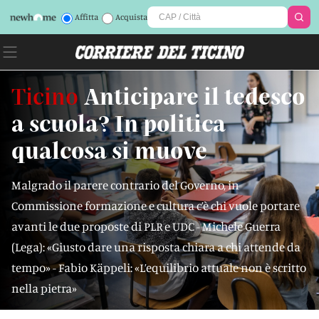
Affitta
Acquista
Ticino
Anticipare il tedesco
a scuola? In politica
qualcosa si muove
Malgrado il parere contrario del Governo, in
Commissione formazione e cultura c’è chi vuole portare
avanti le due proposte di PLR e UDC - Michele Guerra
(Lega): «Giusto dare una risposta chiara a chi attende da
tempo» - Fabio Käppeli: «L’equilibrio attuale non è scritto
nella pietra»