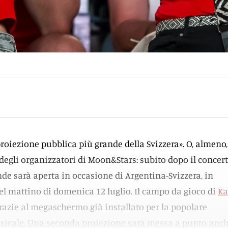
proiezione pubblica più grande della Svizzera». O, almeno,
 degli organizzatori di Moon&Stars: subito dopo il concer
nde sarà aperta in occasione di Argentina-Svizzera, in
l mattino di domenica 12 luglio. Il campo da gioco di
Ka
razie al megaschermo già installato per la popolare
icale. Una seconda proiezione sarà messa a punto anch