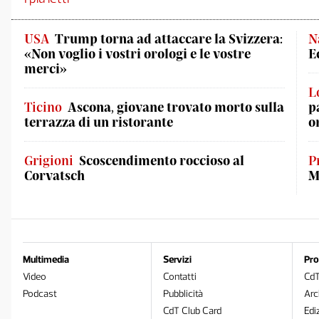
USA
Trump torna ad attaccare la Svizzera:
N
«Non voglio i vostri orologi e le vostre
E
merci»
L
Ticino
Ascona, giovane trovato morto sulla
p
terrazza di un ristorante
o
Grigioni
Scoscendimento roccioso al
P
Corvatsch
M
Multimedia
Servizi
Pro
Video
Contatti
Cd
Podcast
Pubblicità
Arc
CdT Club Card
Edi