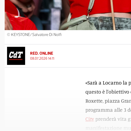
© KEYSTONE/Salvatore Di Nolfi
RED. ONLINE
08.07.2026 14:11
«Sarà a Locarno la 
questo è l'obiettivo
Roxette, piazza Gra
programma alle 3 de
City
prenderà vita g
manifestazione mus