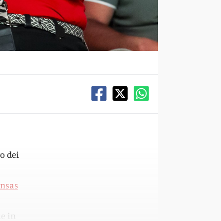
to dei
nsas
e in