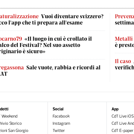
aturalizzazione
Vuoi diventare svizzero?
Preven
cco l’app che ti prepara all’esame
settima
ocarno79
«Il luogo in cui è crollato il
Metalli
alco del Festival? Nel suo assetto
è prest
riginario è sicuro»
Il caso
regassona
Sale vuote, rabbia e ricordi al
verific
AT
dotti
Social
App
T Weekend
Facebook
CdT Live iOS
hivio Storico
Instagram
CdT Live And
zioni San Giorgio
Twitter
CdT E-paper