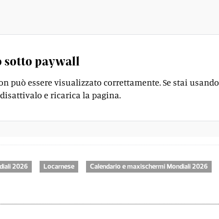
 sotto paywall
on può essere visualizzato correttamente. Se stai usando
disattivalo e ricarica la pagina.
iali 2026
Locarnese
Calendario e maxischermi Mondiali 2026