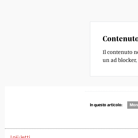
Largo Zorzi.
Contenuto
Il contenuto n
un ad blocker, 
In questo articolo:
Mond
I più letti