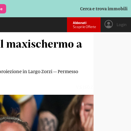
Cerca e trova immobili
le
Abbonati
Login
Scopri le Offerte
il maxischermo a
proiezione in Largo Zorzi – Permesso
VSJS0Z