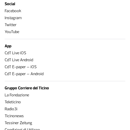
Social
Facebook
Instagram
Twitter
YouTube
App
CdT Live iOS
CdT Live Android
CdT E-paper – iOS
CdT E-paper – Android
Gruppo Corriere del Ticino
La Fondazione
Teleticino
Radio3i
Ticinonews
Tessiner Zeitung
Condizioni di Utilizzo