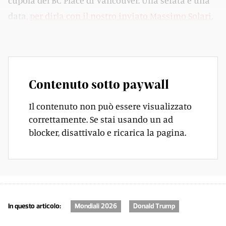
cupola del BC Place di Vancouver. Una serata e una
data,
per dirla con il nostro inviato Massimo Solari
,
da scolpire nella memoria.
Contenuto sotto paywall
Il contenuto non può essere visualizzato
correttamente. Se stai usando un ad
blocker, disattivalo e ricarica la pagina.
In questo articolo:
Mondiali 2026
Donald Trump