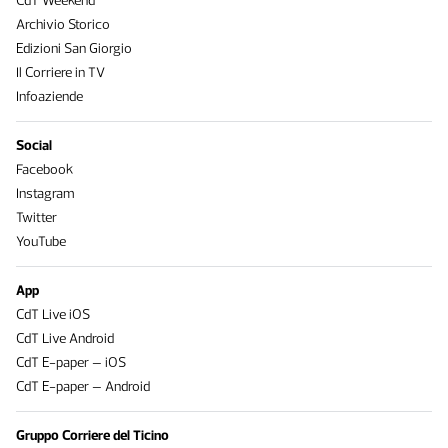
CdT Weekend
Archivio Storico
Edizioni San Giorgio
Il Corriere in TV
Infoaziende
Social
Facebook
Instagram
Twitter
YouTube
App
CdT Live iOS
CdT Live Android
CdT E-paper – iOS
CdT E-paper – Android
Gruppo Corriere del Ticino