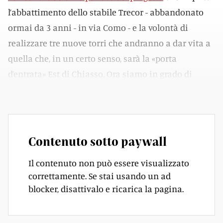
l’abbattimento dello stabile Trecor - abbandonato
ormai da 3 anni - in via Como - e la volontà di
realizzare tre nuove torri che andranno a dar vita a
quella che, in un certo senso, sarà la «porta
d’entrata» Est di Chiasso. Ora siamo in grado di
svelare più dettagliatamene il disegno.
Contenuto sotto paywall
Il contenuto non può essere visualizzato
correttamente. Se stai usando un ad
blocker, disattivalo e ricarica la pagina.