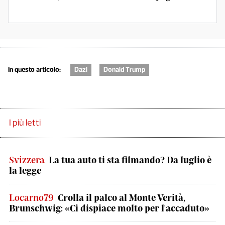
In questo articolo:
Dazi
Donald Trump
I più letti
Svizzera
La tua auto ti sta filmando? Da luglio è
la legge
Locarno79
Crolla il palco al Monte Verità,
Brunschwig: «Ci dispiace molto per l'accaduto»