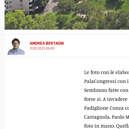
ANDREA BERTAGNI
11.09.2025 06:00
Le foto con le elabo
PalaCongressi con i
Sembrano fatte con 
forse sì. A invadere 
Padiglione Conza con
Castagnola. Paolo Mo
foto in mano. Quella