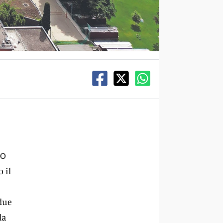
 O
o il
 due
la