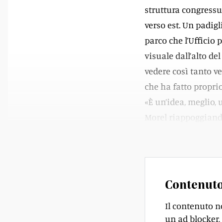
struttura congressu
verso est. Un padig
parco che l’Ufficio
visuale dall’alto d
vedere così tanto v
che ha fatto proprio
«È un’idea, meglio, 
Morel riappoggiando 
con lo sguardo.
Contenuto
Il contenuto n
un ad blocker, 