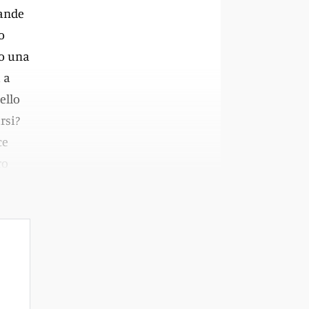
pande
o
so una
 a
ello
rsi?
ce
ro