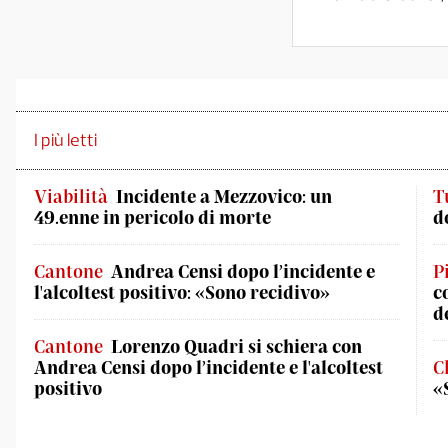
I più letti
Viabilità
Incidente a Mezzovico: un
T
49.enne in pericolo di morte
d
Cantone
Andrea Censi dopo l’incidente e
P
l'alcoltest positivo: «Sono recidivo»
c
d
Cantone
Lorenzo Quadri si schiera con
Andrea Censi dopo l’incidente e l'alcoltest
C
positivo
«