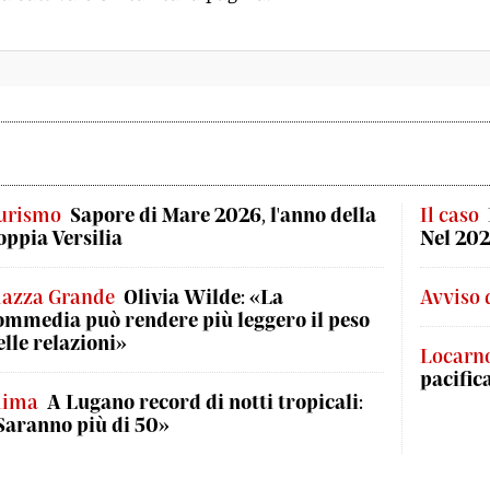
urismo
Sapore di Mare 2026, l'anno della
Il caso
oppia Versilia
Nel 202
iazza Grande
Olivia Wilde: «La
Avviso 
ommedia può rendere più leggero il peso
elle relazioni»
Locarn
pacific
lima
A Lugano record di notti tropicali:
Saranno più di 50»