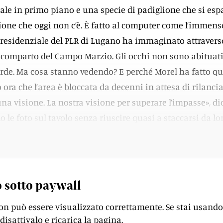
ale in primo piano e una specie di padiglione che si es
lione che oggi non c’è. È fatto al computer come l’immens
 presidenziale del PLR di Lugano ha immaginato attraver
el comparto del Campo Marzio. Gli occhi non sono abituati
erde. Ma cosa stanno vedendo? E perché Morel ha fatto qu
 ora che l’area è bloccata da decenni in attesa di rilancia
una visione. La nostra visione per superare l’impasse», di
le foto sul tavolo senza riuscire quasi a staccarsi da lo
 sotto paywall
on può essere visualizzato correttamente. Se stai usando
disattivalo e ricarica la pagina.