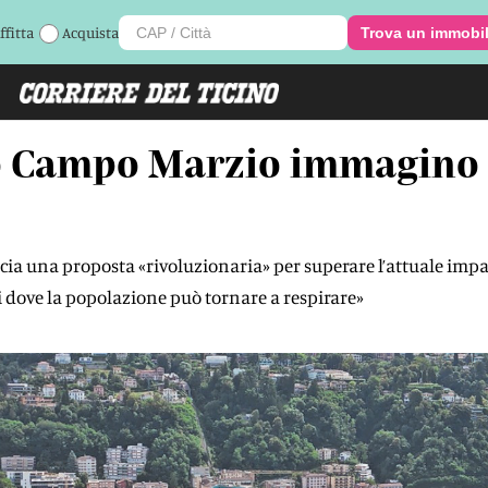
ffitta
Acquista
Trova un immobi
o Campo Marzio immagino 
ancia una proposta «rivoluzionaria» per superare l’attuale i
i dove la popolazione può tornare a respirare»