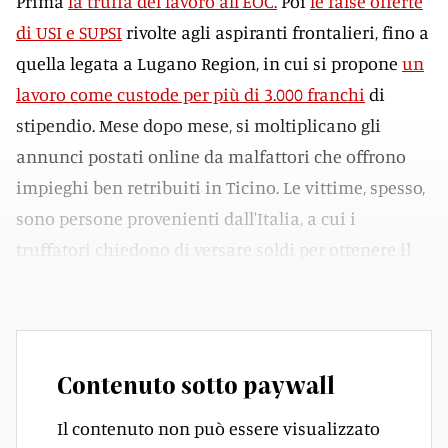
Prima
la truffa del lavoro all'EOC.
Poi
le false offerte
di USI e SUPSI
rivolte agli aspiranti frontalieri, fino a
quella legata a Lugano Region, in cui si propone
un
lavoro come custode per più di 3.000 franchi
di
stipendio. Mese dopo mese, si moltiplicano gli
annunci postati online da malfattori che offrono
impieghi ben retribuiti in Ticino. Le vittime, spesso,
sono persone provenienti dall'Italia, a cui i
truffatori chiedono di versare soldi per ottenere il
lavoro. Salvo poi sparire – ovviamente – nel nulla.
Contenuto sotto paywall
Il contenuto non può essere visualizzato