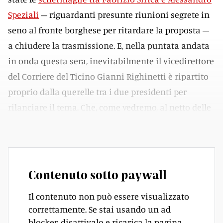
Speziali
– riguardanti presunte riunioni segrete in
seno al fronte borghese per ritardare la proposta –
a chiudere la trasmissione. E, nella puntata andata
in onda questa sera, inevitabilmente il vicedirettore
del Corriere del Ticino Gianni Righinetti è ripartito
proprio dalla querelle tra i due presidenti per
rilanciare il tema. Che, come vedremo, al netto delle
polemiche continua a far discutere.
Contenuto sotto paywall
Il contenuto non può essere visualizzato
correttamente. Se stai usando un ad
blocker, disattivalo e ricarica la pagina.