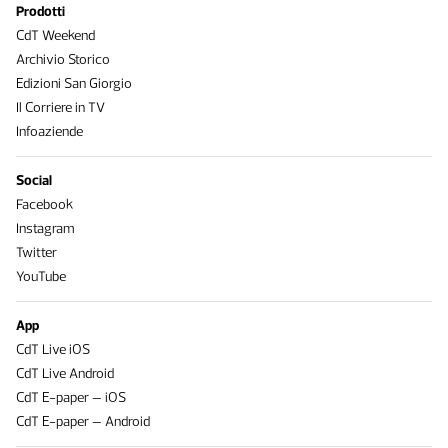
Prodotti
CdT Weekend
Archivio Storico
Edizioni San Giorgio
Il Corriere in TV
Infoaziende
Social
Facebook
Instagram
Twitter
YouTube
App
CdT Live iOS
CdT Live Android
CdT E-paper – iOS
CdT E-paper – Android