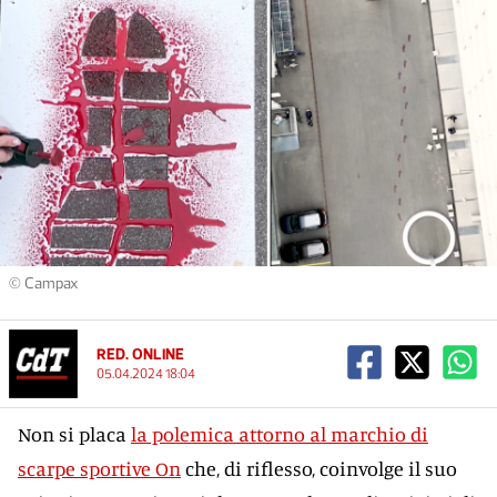
© Campax
RED. ONLINE
05.04.2024 18:04
Non si placa
la polemica attorno al marchio di
scarpe sportive On
che, di riflesso, coinvolge il suo