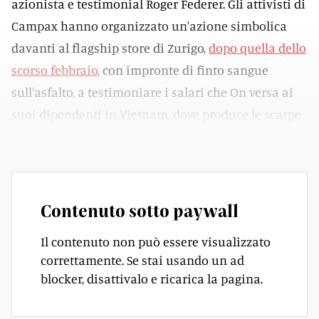
azionista e testimonial Roger Federer. Gli attivisti di
Campax hanno organizzato un'azione simbolica
davanti al flagship store di Zurigo,
dopo quella dello
scorso febbraio
, con impronte di finto sangue
sull'asfalto, a testimoniare i salari che On versa ai
suoi dipendenti in Vietnam, dove produce le scarpe
che poi rivende in Svizzera.
Contenuto sotto paywall
Il contenuto non può essere visualizzato
correttamente. Se stai usando un ad
blocker, disattivalo e ricarica la pagina.