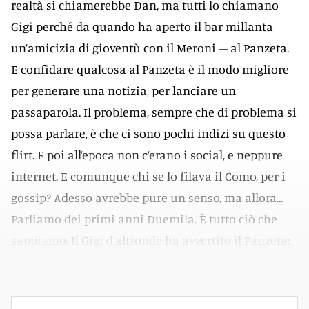
realtà si chiamerebbe Dan, ma tutti lo chiamano
Gigi perché da quando ha aperto il bar millanta
un’amicizia di gioventù con il Meroni – al Panzeta.
E confidare qualcosa al Panzeta è il modo migliore
per generare una notizia, per lanciare un
passaparola. Il problema, sempre che di problema si
possa parlare, è che ci sono pochi indizi su questo
flirt. E poi all’epoca non c’erano i social, e neppure
internet. E comunque chi se lo filava il Como, per i
gossip? Adesso avrebbe pure un senso, ma allora...
Parliamo dei primi anni Duemila. È tutto ciò che
sappiamo. Il Gigi d'altronde ha avvertito il Panzeta:
«Non parlarne mai alla Robertina, mi raccomando».