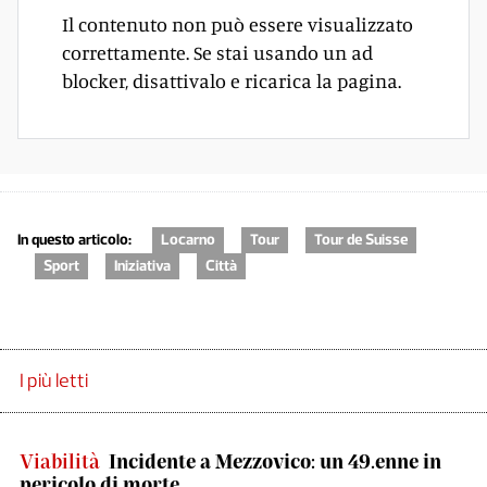
Il contenuto non può essere visualizzato
correttamente. Se stai usando un ad
blocker, disattivalo e ricarica la pagina.
In questo articolo:
Locarno
Tour
Tour de Suisse
Sport
Iniziativa
Città
I più letti
Viabilità
Incidente a Mezzovico: un 49.enne in
pericolo di morte