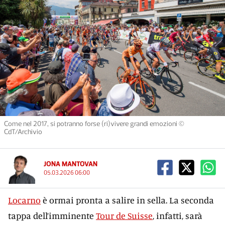
Come nel 2017, si potranno forse (ri)vivere grandi emozioni ©
CdT/Archivio
JONA MANTOVAN
05.03.2026 06:00
Locarno
è ormai pronta a salire in sella. La seconda
tappa dell’imminente
Tour de Suisse
, infatti, sarà