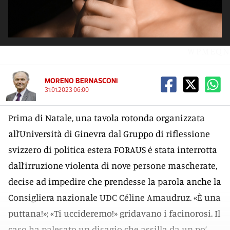
WPMEQN
MORENO BERNASCONI
31.01.2023 06:00
Prima di Natale, una tavola rotonda organizzata
all’Università di Ginevra dal Gruppo di riflessione
svizzero di politica estera FORAUS ė stata interrotta
dall’irruzione violenta di nove persone mascherate,
decise ad impedire che prendesse la parola anche la
Consigliera nazionale UDC Céline Amaudruz. «È una
puttana!»; «Ti uccideremo!» gridavano i facinorosi. Il
caso ha palesato un disagio che assilla da un po’