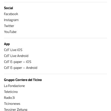
Social
Facebook
Instagram
Twitter
YouTube
App
CdT Live iOS
CdT Live Android
CdT E-paper – iOS
CdT E-paper – Android
Gruppo Corriere del Ticino
La Fondazione
Teleticino
Radio3i
Ticinonews
Tessiner Zeitung