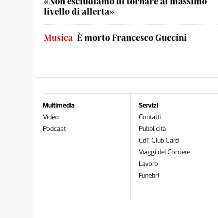
«Non escludiamo di tornare al massimo
livello di allerta»
Musica
È morto Francesco Guccini
Multimedia
Servizi
Video
Contatti
Podcast
Pubblicità
CdT Club Card
Viaggi del Corriere
Lavoro
Funebri