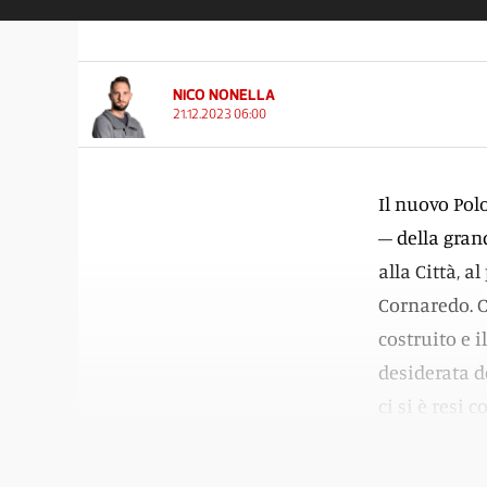
NICO NONELLA
21.12.2023 06:00
Il nuovo Pol
– della gran
alla Città, al
Cornaredo. C’
costruito e i
desiderata de
ci si è resi 
anni.