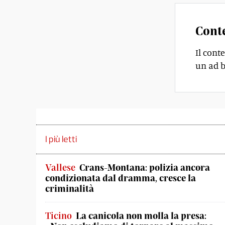
Cont
Il cont
un ad b
I più letti
Vallese
Crans-Montana: polizia ancora
condizionata dal dramma, cresce la
criminalità
Ticino
La canicola non molla la presa: