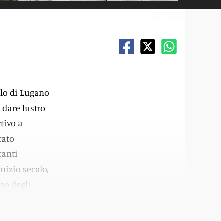
50Y32Q
olo di Lugano
 dare lustro
rtivo a
tato
tanti
nizio secolo,
eso degli