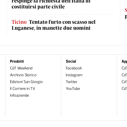
respinge la richiesta dell'Italia di
costituirsi parte civile
S
Ticino
Tentato furto con scasso nel
Luganese, in manette due uomini
Prodotti
Social
Ap
CdT Weekend
Facebook
CdT
Archivio Storico
Instagram
CdT
Edizioni San Giorgio
Twitter
Cd
Il Corriere in TV
YouTube
Cd
Infoaziende