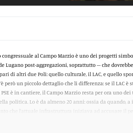
o congressuale al Campo Marzio è uno dei progetti simb
de Lugano post-aggregazioni, soprattutto – che dovrebbe
 pari di altri due Poli: quello culturale, il LAC, e quello spo
è però un piccolo dettaglio che li differenza: se il LAC è s
l PSE è in cantiere, il Campo Marzio resta per ora uno dei 
lla politica. Lo è da almeno 20 anni: ossia da quando, a i
conto che l’attuale infrastruttura iniziava ad accusare il p