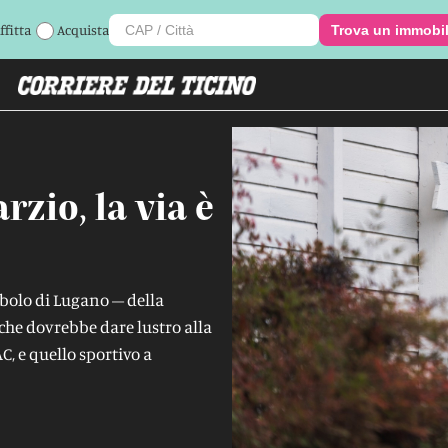
ffitta
Acquista
Trova un immobi
zio, la via è
mbolo di Lugano – della
che dovrebbe dare lustro alla
LAC, e quello sportivo a