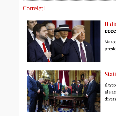
Correlati
Il d
ecce
Marco 
presi
Stat
Il ty
al Pae
diver