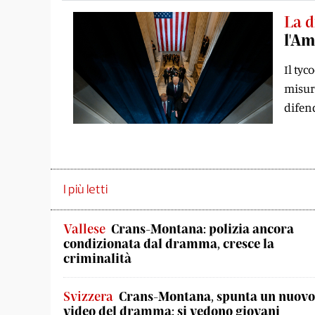
La d
l'Am
Il tyc
misure
difen
I più letti
Vallese
Crans-Montana: polizia ancora
condizionata dal dramma, cresce la
criminalità
Svizzera
Crans-Montana, spunta un nuovo
video del dramma: si vedono giovani