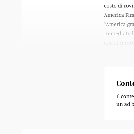
costo di rovi
America Firs
l’America g
immediato le
con al centro
sottinteso n
Cont
Il cont
un ad b