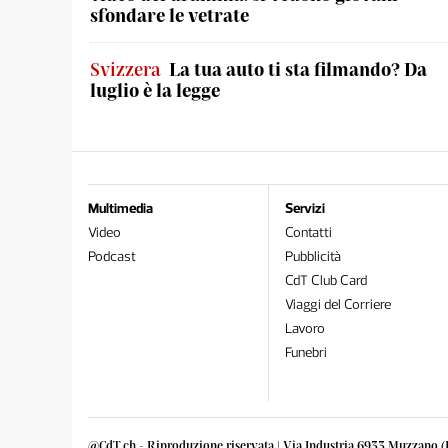
sfondare le vetrate
Svizzera
La tua auto ti sta filmando? Da
luglio è la legge
Multimedia
Servizi
Video
Contatti
Podcast
Pubblicità
CdT Club Card
Viaggi del Corriere
Lavoro
Funebri
@CdT.ch - Riproduzione riservata | Via Industria 6933 Muzzano (