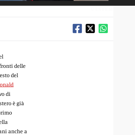
ULSYEM
el
ronti delle
esto del
onald
ivo di
stero è già
 primo
ella
cani anche a