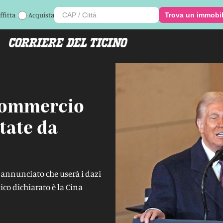
ffitta
Acquista
Trova un immobi
 commercio
tate da
 annunciato che userà i dazi
ico dichiarato è la Cina