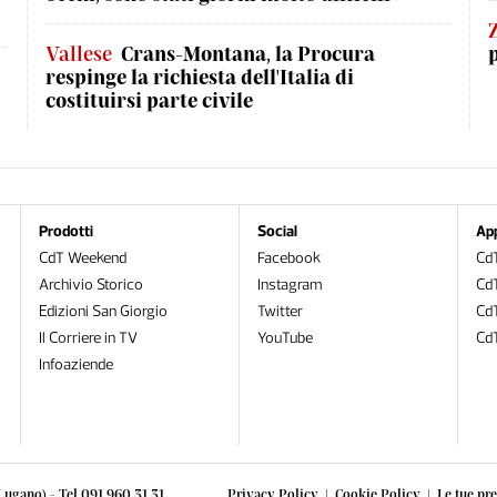
Vallese
Crans-Montana, la Procura
respinge la richiesta dell'Italia di
costituirsi parte civile
Prodotti
Social
Ap
CdT Weekend
Facebook
CdT
Archivio Storico
Instagram
CdT
Edizioni San Giorgio
Twitter
Cd
Il Corriere in TV
YouTube
Cd
Infoaziende
Lugano) - Tel 091 960 31 31
Privacy Policy
|
Cookie Policy
|
Le tue pre