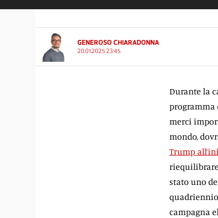
GENEROSO CHIARADONNA
20.01.2025 23:45
Durante la c
programma el
merci import
mondo, dovre
Trump all’in
riequilibrare
stato uno de
quadriennio t
campagna ele