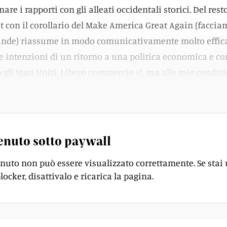
nare i rapporti con gli alleati occidentali storici. Del rest
t con il corollario del Make America Great Again (facci
rande) riassume in modo comunicativamente molto effic
 intenzioni di un ritorno a una politica economica e c
 gli Stati Uniti. Libero commercio sì, ma alle mie condizio
eanche troppo implicito del suo messaggio.
enuto sotto paywall
enuto non può essere visualizzato correttamente. Se stai
locker, disattivalo e ricarica la pagina.