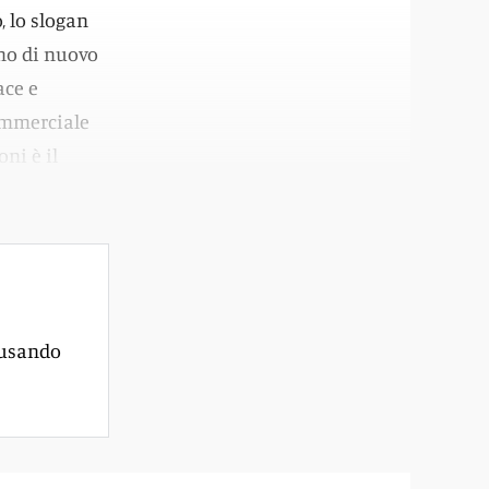
o, lo slogan
amo di nuovo
ace e
ommerciale
ni è il
 usando