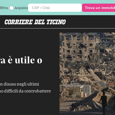
ffitta
Acquista
Trova un immobi
a è utile o
in disuso negli ultimi
 difficili da controbattere