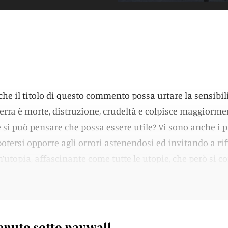
e il titolo di questo commento possa urtare la sensibili
guerra è morte, distruzione, crudeltà e colpisce maggiorme
 si può pensare che possa essere utile? Vi sono anche i p
otersi opporre agli orrori astenendosi ed invitando a rif
’utopia, affascinante come tutte le utopie, che però si 
enuto sotto paywall