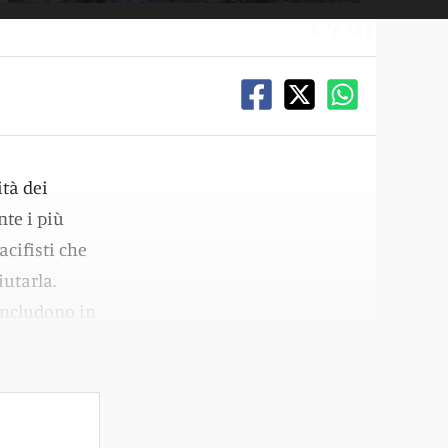
E76341
tà dei
nte i più
acifisti che
iutarla.
concludono in