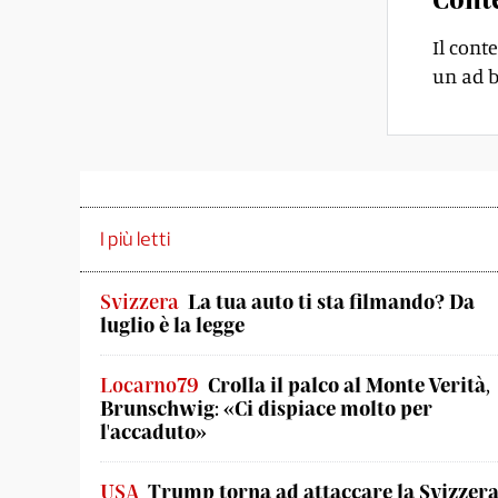
Il cont
un ad b
I più letti
Svizzera
La tua auto ti sta filmando? Da
luglio è la legge
Locarno79
Crolla il palco al Monte Verità,
Brunschwig: «Ci dispiace molto per
l'accaduto»
USA
Trump torna ad attaccare la Svizzera