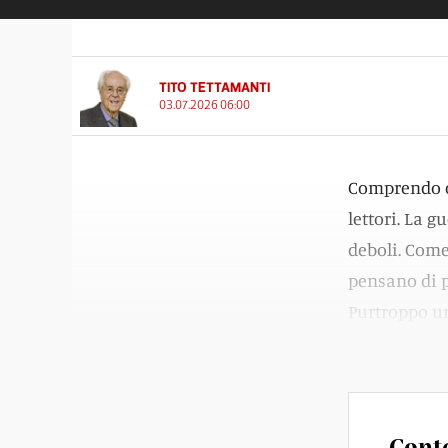
TITO TETTAMANTI
03.07.2026 06:00
Comprendo ch
lettori. La 
deboli. Come
pensano di p
Purtroppo un
disastri.
Cont