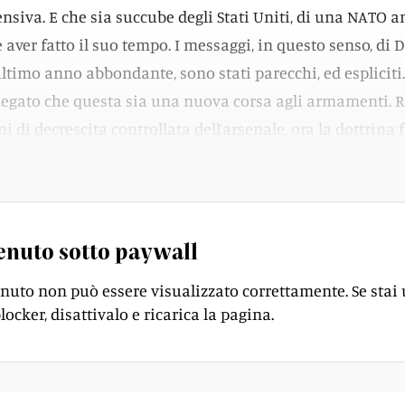
ensiva. E che sia succube degli Stati Uniti, di una NATO 
 aver fatto il suo tempo. I messaggi, in questo senso, di 
ultimo anno abbondante, sono stati parecchi, ed esplicit
ato che questa sia una nuova corsa agli armamenti. Res
i di decrescita controllata dell’arsenale, ora la dottrina
rezione.
enuto sotto paywall
enuto non può essere visualizzato correttamente. Se stai
locker, disattivalo e ricarica la pagina.