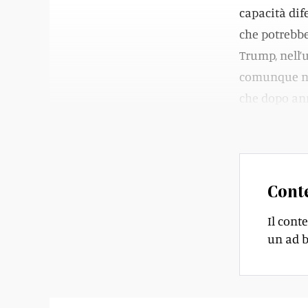
capacità dif
che potrebbe
Trump, nell’
comunque neg
che dopo ann
cambiato di
Cont
Il cont
un ad b