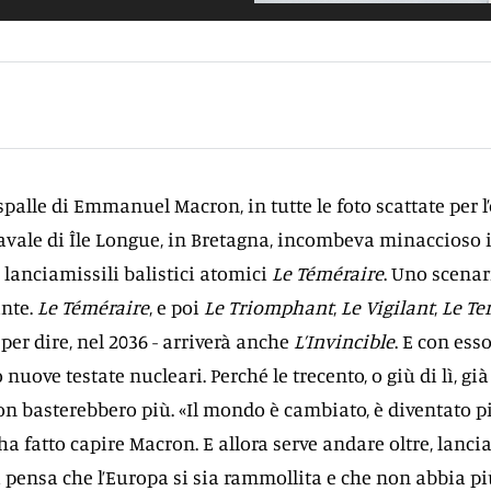
 spalle di Emmanuel Macron, in tutte le foto scattate per 
avale di Île Longue, in Bretagna, incombeva minaccioso i
lanciamissili balistici atomici
Le Téméraire
. Uno scenar
nte.
Le Téméraire
, e poi
Le Triomphant
,
Le Vigilant
,
Le Te
a per dire, nel 2036 - arriverà anche
L’Invincible
. E con esso
uove testate nucleari. Perché le trecento, o giù di lì, già
n basterebbero più. «Il mondo è cambiato, è diventato p
 ha fatto capire Macron. E allora serve andare oltre, lanci
i pensa che l’Europa si sia rammollita e che non abbia p