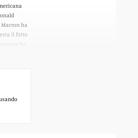
americana
Donald
i. Macron ha
ta il fatto
 francese ha
 usando