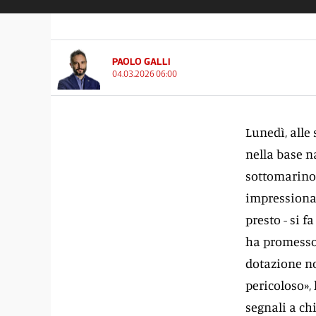
PAOLO GALLI
04.03.2026 06:00
Lunedì, alle
nella base n
sottomarino 
impressiona
presto - si f
ha promesso n
dotazione no
pericoloso»,
segnali a ch