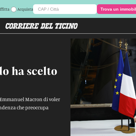
ffitta
Acquista
Trova un immobi
do ha scelto
i Emmanuel Macron di voler
tendenza che preoccupa