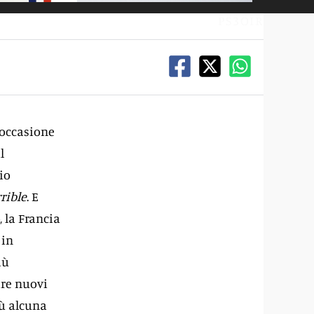
PS3OIR
l’occasione
l
io
rrible
. E
, la Francia
 in
iù
are nuovi
iù alcuna