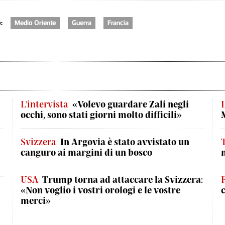
:
Medio Oriente
Guerra
Francia
L'intervista
«Volevo guardare Zali negli
L
occhi, sono stati giorni molto difficili»
Svizzera
In Argovia è stato avvistato un
canguro ai margini di un bosco
USA
Trump torna ad attaccare la Svizzera:
«Non voglio i vostri orologi e le vostre
merci»