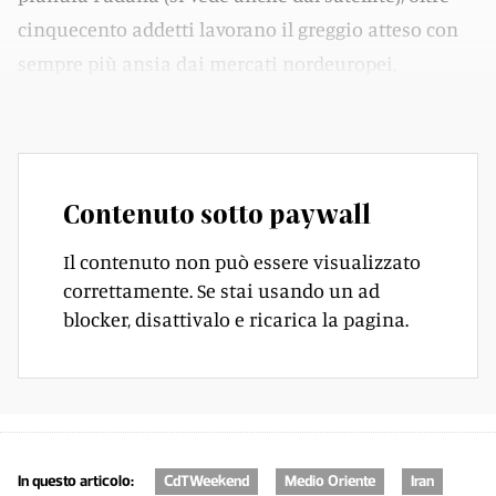
cinquecento addetti lavorano il greggio atteso con
sempre più ansia dai mercati nordeuropei,
compreso quello ticinese.
Contenuto sotto paywall
Il contenuto non può essere visualizzato
correttamente. Se stai usando un ad
blocker, disattivalo e ricarica la pagina.
In questo articolo:
CdTWeekend
Medio Oriente
Iran