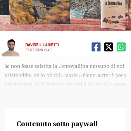
DAVIDE ILLARIETTI
08.03.2026 13:49
Se non fosse esistita la Centovallina nessuno di noi
esisterebbe, né io né voi». Marie Hélène Sutter è poco
più giovane della ferrovia più bella del mondo: sono
cresciute insieme, nella stessa famiglia si può dire.
Contenuto sotto paywall