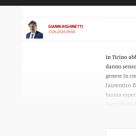
GIANNI RIGHINETTI
31.05.2026 09:00
In Ticino abb
danno senso a
genere in cr
l’autentico f
buona esperi
cognizione d
Non foss’alt