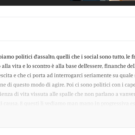
iamo politici d’assalto, quelli che i social sono tutto, le 
lla vita e lo scontro è alla base dell’essere, finanche dell
escita e che ci porta ad interrogarci seriamente su quale 
ine di questo modo di agire. Poi ci sono politici con i cape
enza di vita vissuta alle spalle che non parlano a vanve
i causa. E questi li vediamo man mano in progressiva es
ro per una questione anagrafica.