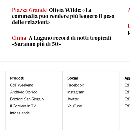
Piazza Grande
Olivia Wilde: «La
commedia può rendere più leggero il peso
delle relazioni»
Clima
A Lugano record di notti tropicali:
«Saranno più di 50»
Prodotti
Social
Ap
CdT Weekend
Facebook
CdT
Archivio Storico
Instagram
CdT
Edizioni San Giorgio
Twitter
Cd
Il Corriere in TV
YouTube
Cd
Infoaziende