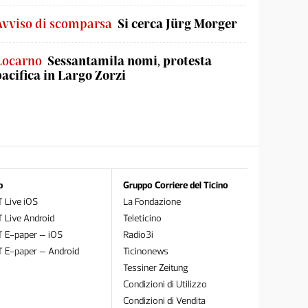
Avviso di scomparsa
Si cerca Jürg Morger
Locarno
Sessantamila nomi, protesta
pacifica in Largo Zorzi
p
Gruppo Corriere del Ticino
 Live iOS
La Fondazione
 Live Android
Teleticino
T E-paper – iOS
Radio3i
T E-paper – Android
Ticinonews
Tessiner Zeitung
Condizioni di Utilizzo
Condizioni di Vendita