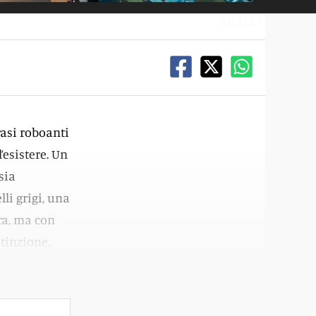
3ETIEP
frasi roboanti
’esistere. Un
sia
lli grigi, una
ra, ma con
tinzione.