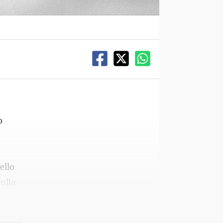
o
ello
ulla