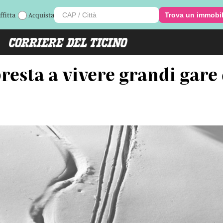
ffitta
Acquista
Trova un immobi
resta a vivere grandi gare d