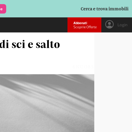
Cerca e trova immobili
le
Abbonati
Login
Scopri le Offerte
i sci e salto
6NUO85