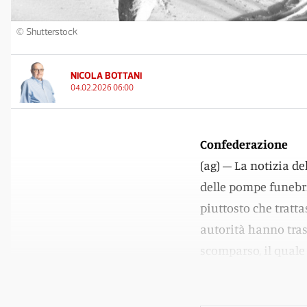
© Shutterstock
NICOLA BOTTANI
04.02.2026 06:00
Confederazione
(ag) – La notizia de
delle pompe funebri 
piuttosto che tratta
autorità hanno tras
scomparso, il quale
terra ferma.