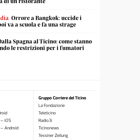
a di un ristorante
ndia
Orrore a Bangkok: uccide i
poi va a scuola e fa una strage
Dalla Spagna al Ticino: come stanno
do le restrizioni per i fumatori
Gruppo Corriere del Ticino
La Fondazione
roid
Teleticino
 – iOS
Radio3i
 – Android
Ticinonews
Tessiner Zeitung