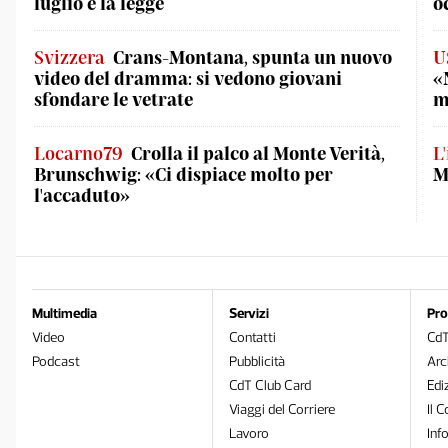
luglio è la legge
o
Svizzera
Crans-Montana, spunta un nuovo
U
video del dramma: si vedono giovani
«
sfondare le vetrate
m
Locarno79
Crolla il palco al Monte Verità,
L
Brunschwig: «Ci dispiace molto per
M
l'accaduto»
Multimedia
Servizi
Pro
Video
Contatti
Cd
Podcast
Pubblicità
Arc
CdT Club Card
Edi
Viaggi del Corriere
Il C
Lavoro
Inf