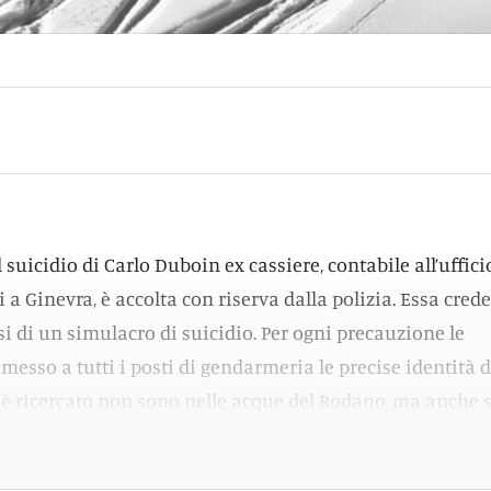
l suicidio di Carlo Duboin ex cassiere, contabile all’uffici
a Ginevra, è accolta con riserva dalla polizia. Essa crede
si di un simulacro di suicidio. Per ogni precauzione le
messo a tutti i posti di gendarmeria le precise identità d
 è ricercato non sono nelle acque del Rodano, ma anche s