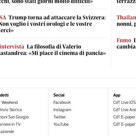
cchi, sono stati giorni molto difficili»
terrazz
SA
Trump torna ad attaccare la Svizzera:
Thaila
Non voglio i vostri orologi e le vostre
nonni, 
erci»
Fumo
'intervista
La filosofia di Valerio
cambian
astandrea: «Mi piace il cinema di pancia»
dotti
Social
App
T Weekend
Facebook
CdT Live iOS
hivio Storico
Instagram
CdT Live And
zioni San Giorgio
Twitter
CdT E-paper
orriere in TV
YouTube
CdT E-paper
oaziende