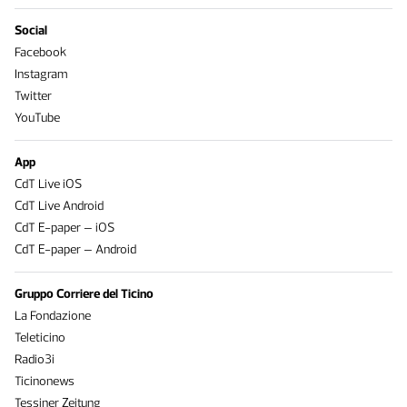
Social
Facebook
Instagram
Twitter
YouTube
App
CdT Live iOS
CdT Live Android
CdT E-paper – iOS
CdT E-paper – Android
Gruppo Corriere del Ticino
La Fondazione
Teleticino
Radio3i
Ticinonews
Tessiner Zeitung