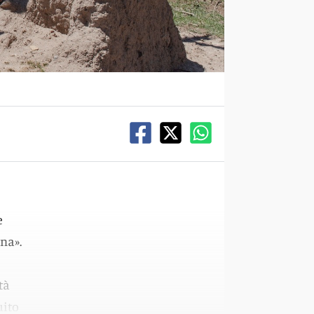
e
na».
tà
uito