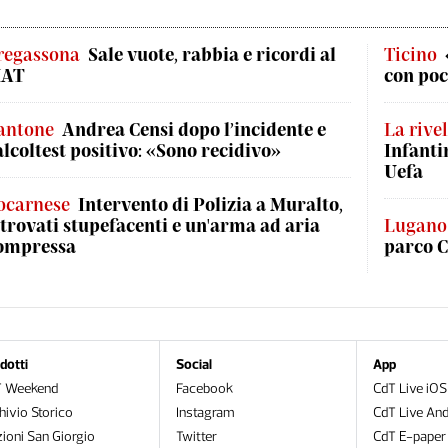
regassona
Sale vuote, rabbia e ricordi al
Ticino
AT
con poc
antone
Andrea Censi dopo l’incidente e
La rive
'alcoltest positivo: «Sono recidivo»
Infanti
Uefa
ocarnese
Intervento di Polizia a Muralto,
itrovati stupefacenti e un'arma ad aria
Lugano
ompressa
parco C
dotti
Social
App
T Weekend
Facebook
CdT Live iOS
hivio Storico
Instagram
CdT Live And
zioni San Giorgio
Twitter
CdT E-paper