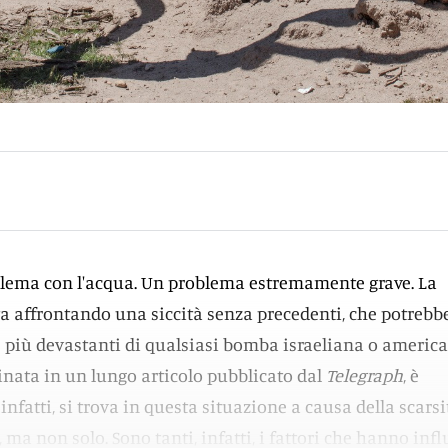
lema con l'acqua. Un problema estremamente grave. La
ta affrontando una siccità senza precedenti, che potrebb
 più devastanti di qualsiasi bomba israeliana o america
nata in un lungo articolo pubblicato dal
Telegraph
, è
 infatti, si trova in questa situazione a causa della scarsi
, ma non solo. Sono tanti, infatti, i fattori che hanno infl