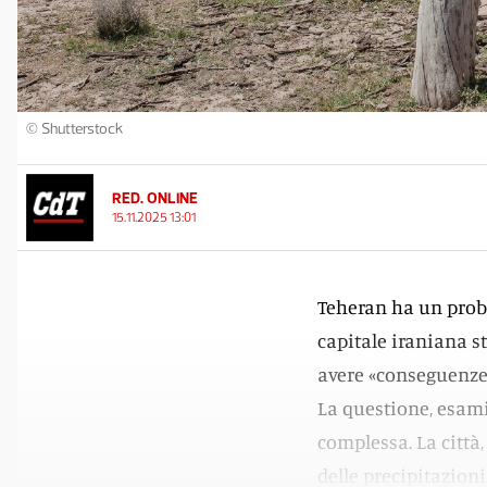
© Shutterstock
RED. ONLINE
15.11.2025 13:01
Teheran ha un prob
capitale iraniana s
avere «conseguenze
La questione, esami
complessa. La città,
delle precipitazioni