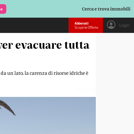
Cerca e trova immobili
le
Abbonati
Login
Scopri le Offerte
er evacuare tutta
 un lato, la carenza di risorse idriche è
50RLPY