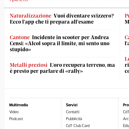
Naturalizzazione
Vuoi diventare svizzero?
P
Ecco l’app che ti prepara all’esame
M
Cantone
Incidente in scooter per Andrea
C
Censi: «Alcol sopra il limite, mi sento uno
l
stupido»
L
Metalli preziosi
L'oro recupera terreno, ma
r
è presto per parlare di «rally»
c
Multimedia
Servizi
Pro
Video
Contatti
Cd
Podcast
Pubblicità
Arc
CdT Club Card
Edi