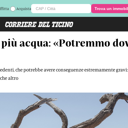
ffitta
Acquista
Trova un immobi
 più acqua: «Potremmo dov
edenti, che potrebbe avere conseguenze estremamente gravi: da
che altro