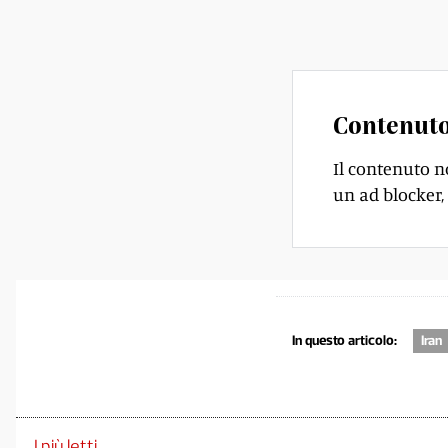
sull'approvvigiona
Contenuto
Il contenuto n
un ad blocker, 
In questo articolo:
Iran
I più letti