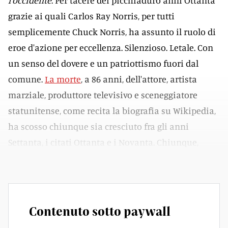
l'occidente
. Per tacere dei picchiaduro anni Ottanta
grazie ai quali Carlos Ray Norris, per tutti
semplicemente Chuck Norris, ha assunto il ruolo di
eroe d'azione per eccellenza. Silenzioso. Letale. Con
un senso del dovere e un patriottismo fuori dal
comune.
La morte
, a 86 anni, dell'attore, artista
marziale, produttore televisivo e sceneggiatore
statunitense, come recita la biografia su Wikipedia,
ha scosso chiunque sia cresciuto fra gli anni
Settanta, i citati Ottanta e i Novanta. Chiunque,
davvero.
Contenuto sotto paywall