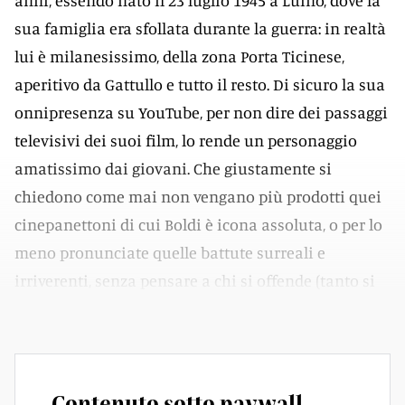
anni, essendo nato il 23 luglio 1945 a Luino, dove la
sua famiglia era sfollata durante la guerra: in realtà
lui è milanesissimo, della zona Porta Ticinese,
aperitivo da Gattullo e tutto il resto. Di sicuro la sua
onnipresenza su YouTube, per non dire dei passaggi
televisivi dei suoi film, lo rende un personaggio
amatissimo dai giovani. Che giustamente si
chiedono come mai non vengano più prodotti quei
cinepanettoni di cui Boldi è icona assoluta, o per lo
meno pronunciate quelle battute surreali e
irriverenti, senza pensare a chi si offende (tanto si
offendono tutti comunque).
Contenuto sotto paywall