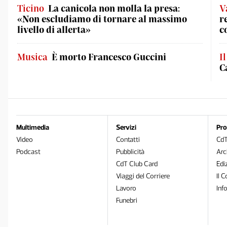
Ticino
La canicola non molla la presa:
V
«Non escludiamo di tornare al massimo
r
livello di allerta»
c
Musica
È morto Francesco Guccini
I
C
Multimedia
Servizi
Pro
Video
Contatti
Cd
Podcast
Pubblicità
Arc
CdT Club Card
Edi
Viaggi del Corriere
Il C
Lavoro
Inf
Funebri