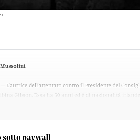
eb
 Mussolini
 – L’autrice dell’attentato contro il Presidente del Consigl
Albina Gibson. Essa ha 50 anni ed è di nazionalità irlande
 (Irlanda).
 sotto paywall