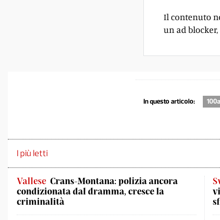
Il contenuto n
un ad blocker, 
In questo articolo:
100a
I più letti
Vallese
Crans-Montana: polizia ancora
S
condizionata dal dramma, cresce la
v
criminalità
s