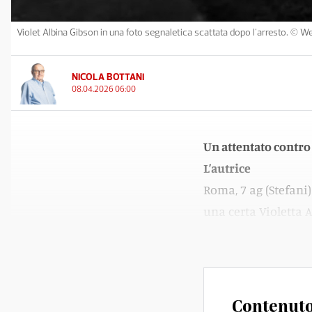
Violet Albina Gibson in una foto segnaletica scattata dopo l'arresto. © W
NICOLA BOTTANI
08.04.2026 06:00
Un attentato contro
L’autrice
Roma, 7 ag (Stefani)
una certa Violetta 
originaria di Dalkey
Contenuto