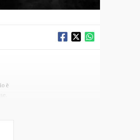
io è
se,