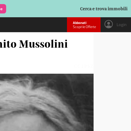
Cerca e trova immobili
le
Abbonati
Login
Scopri le Offerte
nito Mussolini
CC1P5Z