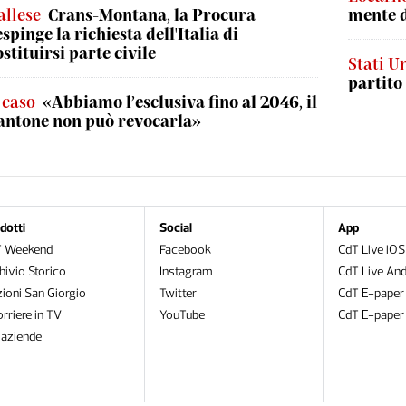
allese
Crans-Montana, la Procura
mente 
espinge la richiesta dell'Italia di
ostituirsi parte civile
Stati Un
partito
l caso
«Abbiamo l’esclusiva fino al 2046, il
antone non può revocarla»
dotti
Social
App
T Weekend
Facebook
CdT Live iOS
hivio Storico
Instagram
CdT Live And
zioni San Giorgio
Twitter
CdT E-paper
orriere in TV
YouTube
CdT E-paper
oaziende