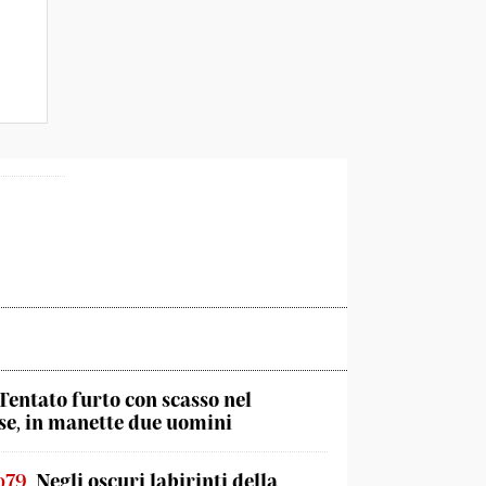
Tentato furto con scasso nel
e, in manette due uomini
o79
Negli oscuri labirinti della