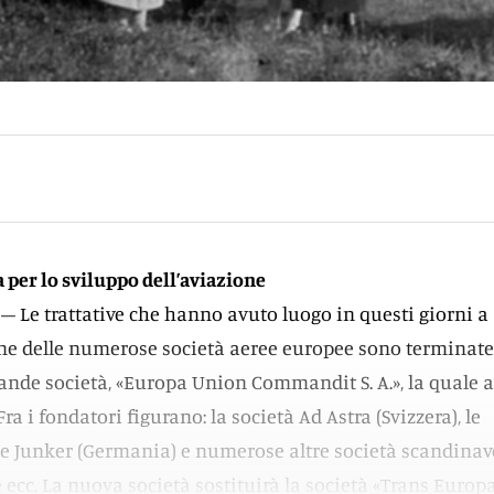
 per lo sviluppo dell’aviazione
) – Le trattative che hanno avuto luogo in questi giorni a
one delle numerose società aeree europee sono terminate
ande società, «Europa Union Commandit S. A.», la quale a
ra i fondatori figurano: la società Ad Astra (Svizzera), le
ne Junker (Germania) e numerose altre società scandinav
 ecc. La nuova società sostituirà la società «Trans Europ