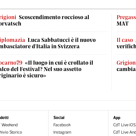
rigioni
Scoscendimento roccioso al
Pregas
orvatsch
MAT
iplomazia
Luca Sabbatucci è il nuovo
Il caso
mbasciatore d'Italia in Svizzera
verific
ocarno79
«Il luogo in cui è crollato il
Grigion
alco del Festival? Nel suo assetto
cambia
riginario è sicuro»
dotti
Social
App
T Weekend
Facebook
CdT Live iOS
hivio Storico
Instagram
CdT Live And