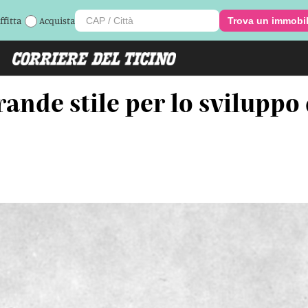
ffitta
Acquista
Trova un immobi
rande stile per lo sviluppo 