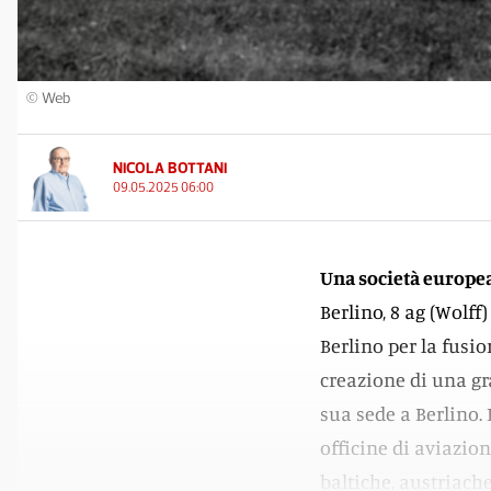
© Web
NICOLA BOTTANI
09.05.2025 06:00
Una società europea
Berlino, 8 ag (Wolff
Berlino per la fusi
creazione di una gr
sua sede a Berlino. F
officine di aviazio
baltiche, austriache