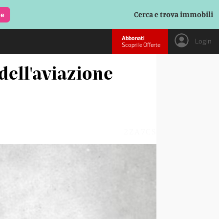
Cerca e trova immobili
le
Abbonati
Login
Scopri le Offerte
dell'aviazione
2ZA7CS