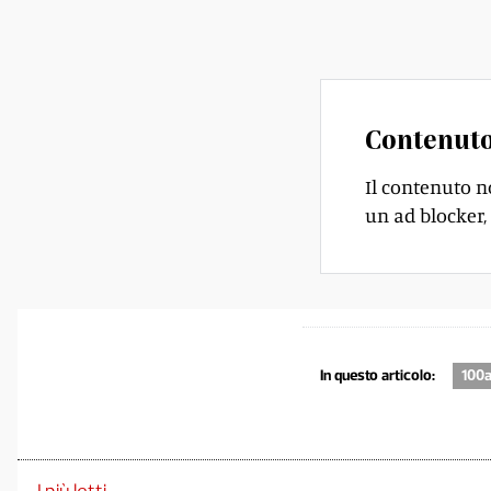
Union». Il capitale
Contenuto
Il contenuto n
un ad blocker, 
In questo articolo:
100a