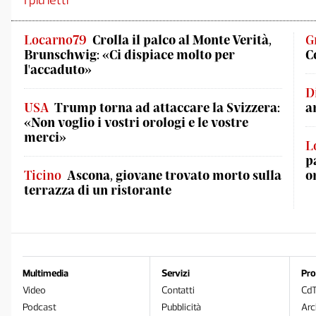
I più letti
Locarno79
Crolla il palco al Monte Verità,
G
Brunschwig: «Ci dispiace molto per
C
l'accaduto»
D
USA
Trump torna ad attaccare la Svizzera:
a
«Non voglio i vostri orologi e le vostre
merci»
L
p
Ticino
Ascona, giovane trovato morto sulla
o
terrazza di un ristorante
Multimedia
Servizi
Pro
Video
Contatti
Cd
Podcast
Pubblicità
Arc