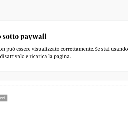
 sociale sarà prossimamente portato a 10 milioni di marc
 sotto paywall
on può essere visualizzato correttamente. Se stai usando
disattivalo e ricarica la pagina.
nni