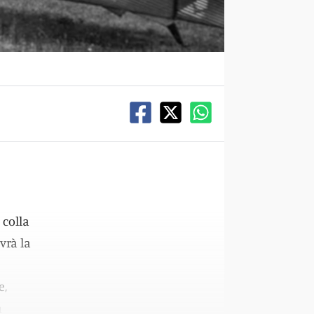
 colla
vrà la
e,
a