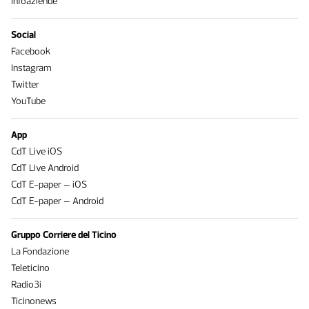
Infoaziende
Social
Facebook
Instagram
Twitter
YouTube
App
CdT Live iOS
CdT Live Android
CdT E-paper – iOS
CdT E-paper – Android
Gruppo Corriere del Ticino
La Fondazione
Teleticino
Radio3i
Ticinonews