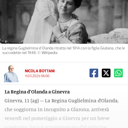
La regina Guglielmina d'Olanda ritratta nel 1914 con la figlia Giuliana, che le
succedette nel 1948. © Wikipedia
NICOLA BOTTANI
11.03.2025 06:00
La Regina d’Olanda a Ginevra
Ginevra, 11 (ag) – La Regina Guglielmina d’Olanda,
che soggiorna in incognito a Glarona, arriverà
venerdì nel pomeriggio a Ginevra per un breve
soggiorno. Essa è accompagnata dal principe