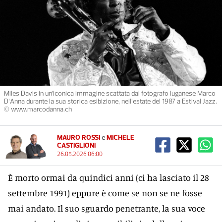
Miles Davis in un’iconica immagine scattata dal fotografo luganese Marco
D’Anna durante la sua storica esibizione, nell’estate del 1987 a Estival Jazz.
© www.marcodanna.ch
MAURO ROSSI
e
MICHELE
CASTIGLIONI
26.05.2026 06:00
È morto ormai da quindici anni (ci ha lasciato il 28
settembre 1991) eppure è come se non se ne fosse
mai andato. Il suo sguardo penetrante, la sua voce