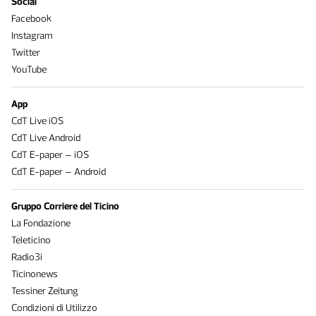
Social
Facebook
Instagram
Twitter
YouTube
App
CdT Live iOS
CdT Live Android
CdT E-paper – iOS
CdT E-paper – Android
Gruppo Corriere del Ticino
La Fondazione
Teleticino
Radio3i
Ticinonews
Tessiner Zeitung
Condizioni di Utilizzo