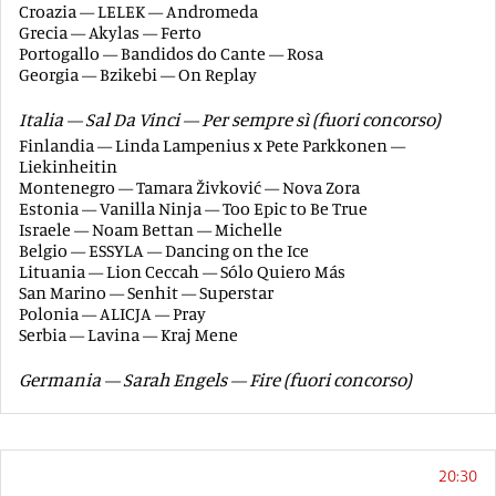
Croazia — LELEK — Andromeda
Grecia — Akylas — Ferto
Portogallo — Bandidos do Cante — Rosa
Georgia — Bzikebi — On Replay
Italia — Sal Da Vinci — Per sempre sì (fuori concorso)
Finlandia — Linda Lampenius x Pete Parkkonen —
Liekinheitin
Montenegro — Tamara Živković — Nova Zora
Estonia — Vanilla Ninja — Too Epic to Be True
Israele — Noam Bettan — Michelle
Belgio — ESSYLA — Dancing on the Ice
Lituania — Lion Ceccah — Sólo Quiero Más
San Marino — Senhit — Superstar
Polonia — ALICJA — Pray
Serbia — Lavina — Kraj Mene
Germania — Sarah Engels — Fire (fuori concorso)
20:30