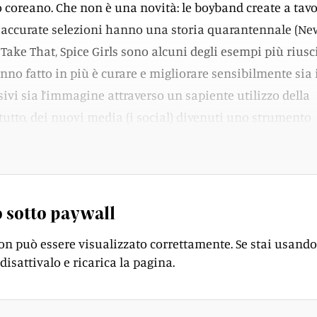
 coreano. Che non è una novità: le boyband create a tav
e accurate selezioni hanno una storia quarantennale (Ne
Take That, Spice Girls sono alcuni degli esempi più riusci
nno fatto in più è curare e migliorare sensibilmente sia 
sivi sia l’immagine attraverso un sapiente utilizzo della
ttutto, dei nuovi media (i social) divenuti uno strumento
lare questo tipo di prodotti.
 sotto paywall
on può essere visualizzato correttamente. Se stai usando
disattivalo e ricarica la pagina.