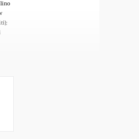
olino
w
ti);
i