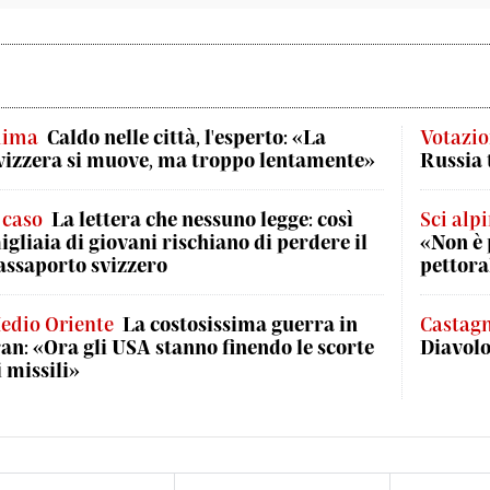
lima
Caldo nelle città, l'esperto: «La
Votazio
vizzera si muove, ma troppo lentamente»
Russia 
l caso
La lettera che nessuno legge: così
Sci alp
igliaia di giovani rischiano di perdere il
«Non è 
assaporto svizzero
pettora
edio Oriente
La costosissima guerra in
Castag
ran: «Ora gli USA stanno finendo le scorte
Diavol
i missili»