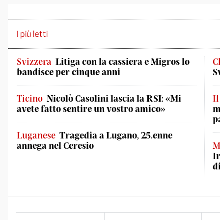
I più letti
Svizzera
Litiga con la cassiera e Migros lo
C
bandisce per cinque anni
S
Ticino
Nicolò Casolini lascia la RSI: «Mi
I
avete fatto sentire un vostro amico»
m
p
Luganese
Tragedia a Lugano, 25.enne
annega nel Ceresio
M
I
d