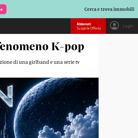
Cerca e trova immobili
le
Abbonati
Login
Scopri le Offerte
l fenomeno K-pop
zione di una girlband e una serie tv
9I2SLW