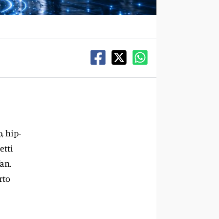
, hip-
etti
fan.
rto