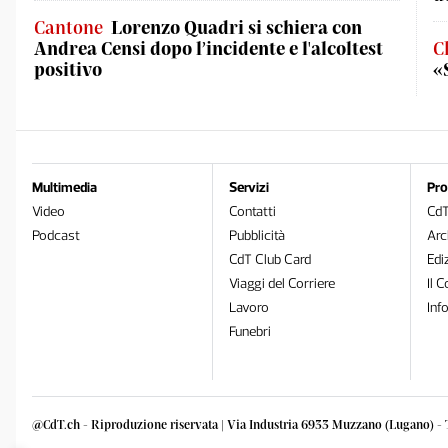
Cantone
Lorenzo Quadri si schiera con
Andrea Censi dopo l’incidente e l'alcoltest
C
positivo
«
Multimedia
Servizi
Pro
Video
Contatti
Cd
Podcast
Pubblicità
Arc
CdT Club Card
Edi
Viaggi del Corriere
Il C
Lavoro
Inf
Funebri
@CdT.ch - Riproduzione riservata | Via Industria 6933 Muzzano (Lugano) - 