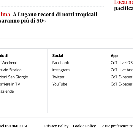
Locarn
pacific
lima
A Lugano record di notti tropicali:
Saranno più di 50»
dotti
Social
App
T Weekend
Facebook
CdT Live iOS
hivio Storico
Instagram
CdT Live And
zioni San Giorgio
Twitter
CdT E-paper
orriere in TV
YouTube
CdT E-paper
oaziende
Tel 091 960 31 31
Privacy Policy
|
Cookie Policy
|
Le tue preferenze re