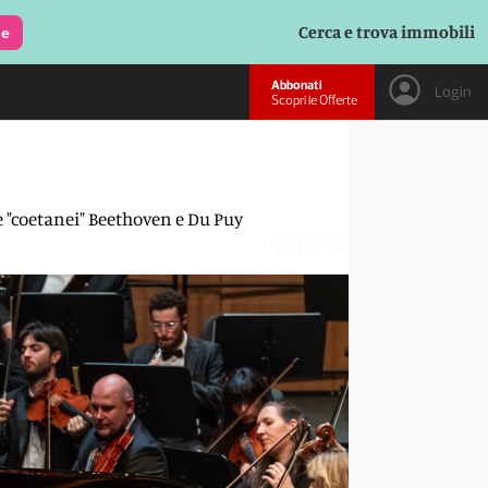
Cerca e trova immobili
le
Abbonati
Login
Scopri le Offerte
ue "coetanei" Beethoven e Du Puy
HRNCTX