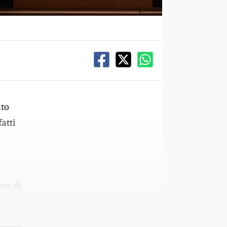
ato
fatti
pre di