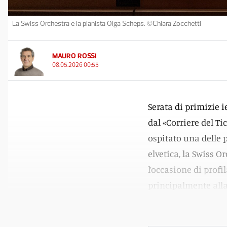
La Swiss Orchestra e la pianista Olga Scheps. ©Chiara Zocchetti
MAURO ROSSI
08.05.2026 00:55
Serata di primizie i
dal «Corriere del Ti
ospitato una delle p
elvetica, la Swiss 
l’occasione di profil
principalmente all
inserirlo in un dis