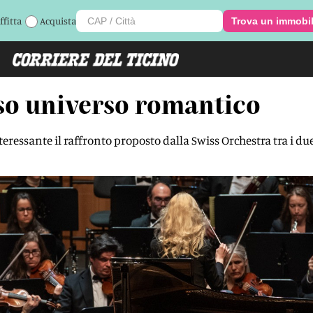
ffitta
Acquista
Trova un immobi
oso universo romantico
teressante il raffronto proposto dalla Swiss Orchestra tra i d