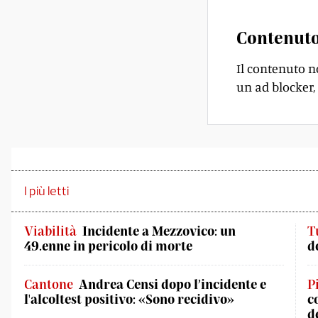
Contenuto
Il contenuto n
un ad blocker, 
I più letti
Viabilità
Incidente a Mezzovico: un
T
49.enne in pericolo di morte
d
Cantone
Andrea Censi dopo l’incidente e
P
l'alcoltest positivo: «Sono recidivo»
c
d