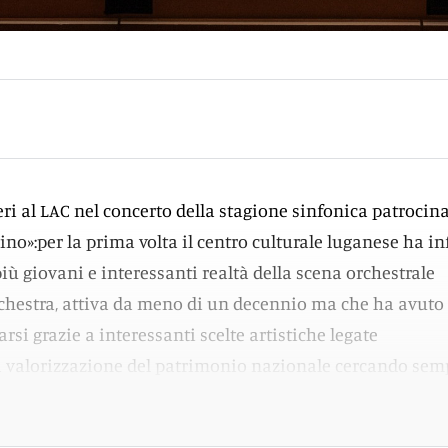
eri al LAC nel concerto della stagione sinfonica patrocin
cino»:per la prima volta il centro culturale luganese ha in
iù giovani e interessanti realtà della scena orchestrale
Orchestra, attiva da meno di un decennio ma che ha avuto
arsi grazie a interessanti scelte artistiche legate
a valorizzazione del patrimonio nazionale cercando sem
corso storico e musicale ampio.