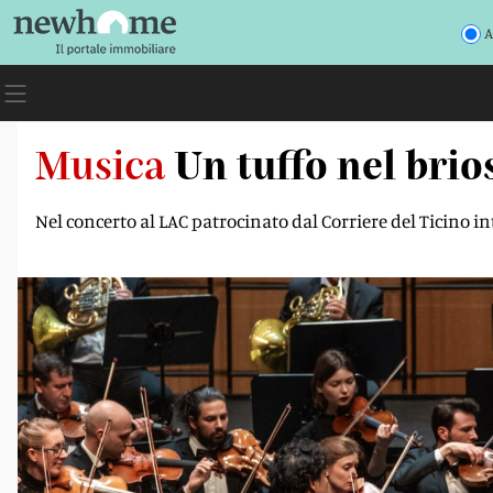
A
Musica
Un tuffo nel bri
Nel concerto al LAC patrocinato dal Corriere del Ticino in